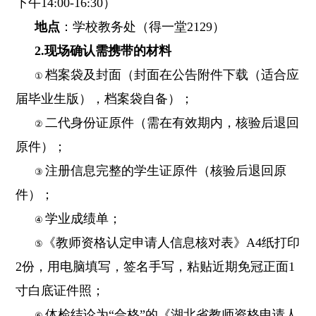
下午14:00-16:30）
地点
：学校教务处（得一堂2129）
2.现场确认需携带的材料
档案袋及封面（封面在公告附件下载（适合应
①
届毕业生版），档案袋自备）；
二代身份证原件（需在有效期内，核验后退回
②
原件）；
注册信息完整的学生证原件（核验后退回原
③
件）；
学业成绩单；
④
《教师资格认定申请人信息核对表》A4纸打印
⑤
2份，用电脑填写，签名手写，粘贴近期免冠正面1
寸白底证件照；
体检结论为“合格”的《湖北省教师资格申请人
⑥