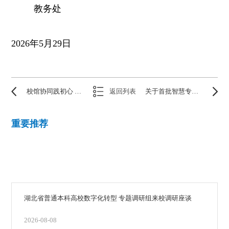
教务处
2026年5月29日
校馆协同践初心 光影育人润童心——我校教师受邀担任“荆楚影鉴・光影阅读”专场光影讲述人
返回列表
关于首批智慧专业、智慧课程建设试点入选名单的公示
重要推荐
湖北省普通本科高校数字化转型 专题调研组来校调研座谈
2026-08-08